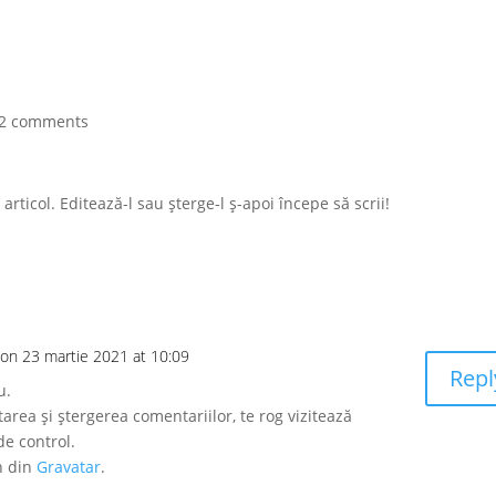
2 comments
articol. Editează-l sau șterge-l ș-apoi începe să scrii!
on 23 martie 2021 at 10:09
Repl
u.
rea și ștergerea comentariilor, te rog vizitează
e control.
n din
Gravatar
.