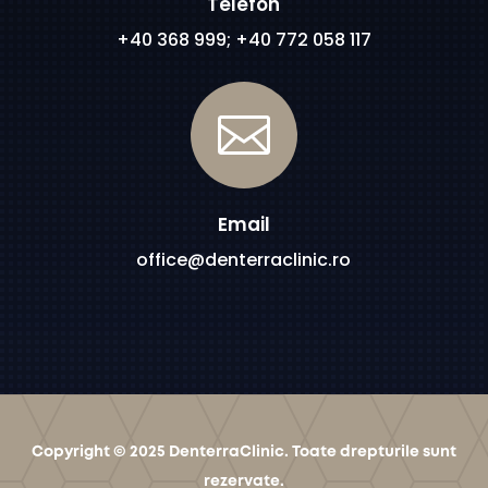
Telefon
+40 368 999; +40 772 058 117

Email
office@denterraclinic.ro
Copyright © 2025 DenterraClinic.
Toate drepturile sunt
rezervate.