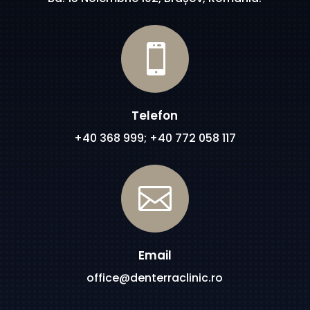

Telefon
+40 368 999; +40 772 058 117

Email
office@denterraclinic.ro