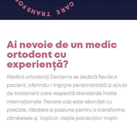
E
F
S
C
N
A
A
R
R
E
T
Ai nevoie de un medic
ortodont cu
experiență?
Medicii ortodonți Denterra se dedică fiecărui
pacient, oferindu-i îngrijire personalizată și soluții
de tratament care respectă standarde înalte
internaționale. Fiecare caz este abordat cu
precizie, răbdare și pasiune pentru a transforma
zâmbetele și, implicit, viețile pacienților noștri.