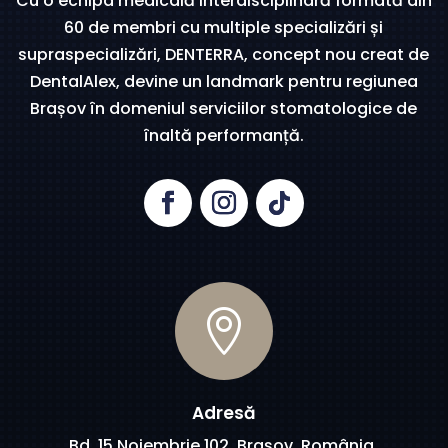
Cu o echipa medicală interdisciplinară formată din
60 de membri cu multiple specializări și
supraspecializări, DENTERRA, concept nou creat de
DentalAlex, devine un landmark pentru regiunea
Brașov în domeniul serviciilor stomatologice de
înaltă performanță.

Adresă
Bd. 15 Noiembrie 102, Brașov, România.