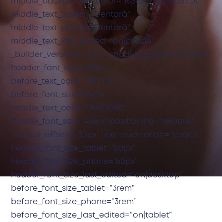
middle_background_color=”RGBA(255,255,255,0)”
middle_text_tablet=” Dentară”
middle_text_phone=”Dentară”
middle_text_last_edited=”on|phone”
_builder_version=”4.27.4″ _module_preset=”default”
header_font_size=”80px”
before_text_color=”#FFFFFF”
before_font_size=”4rem”
middle_text_color=”#A99D8C”
middle_font_size=”4rem” positioning=”relative”
vertical_offset=”-50px” text_orientation=”center”
header_font_size_tablet=”60px”
header_font_size_phone=”60px”
header_font_size_last_edited=”on|desktop”
before_font_size_tablet=”3rem”
before_font_size_phone=”3rem”
before_font_size_last_edited=”on|tablet”