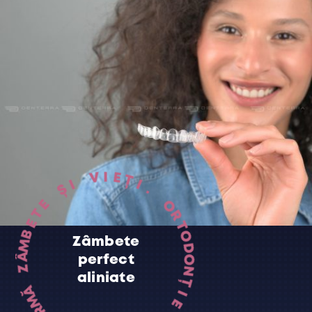
V
I
I
E
Ș
Ț
I
E
.
T
E
O
B
R
M
T
Zâmbete
Â
O
Z
perfect
D
O
Ă
aliniate
N
M
Ț
R
O
I