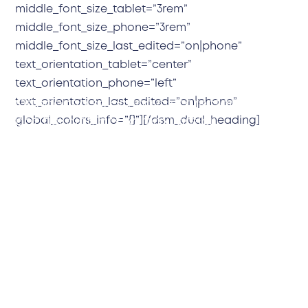
middle_font_size_tablet=”3rem”
middle_font_size_phone=”3rem”
middle_font_size_last_edited=”on|phone”
text_orientation_tablet=”center”
text_orientation_phone=”left”
text_orientation_last_edited=”on|phone”
Ortodonția se ocupă cu corectarea
global_colors_info=”{}”][/dsm_dual_heading]
poziției dinților și a maxilarelor,
îmbunătățind atât funcționalitatea
danturii, cât și armonia facială.
Tratamentul ortodontic nu este doar
pentru copii și adolescenți – din ce în ce
mai mulți adulți aleg să își corecteze
zâmbetul pentru un plus de încredere și
pentru menținerea îndelungată a
sănătății orale.