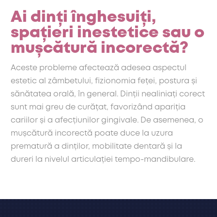
Ai dinți înghesuiți,
spațieri inestetice sau o
mușcătură incorectă?
Aceste probleme afectează adesea aspectul
estetic al zâmbetului, fizionomia feței, postura și
sănătatea orală, în general. Dinții nealiniați corect
sunt mai greu de curățat, favorizând apariția
cariilor și a afecțiunilor gingivale. De asemenea, o
mușcătură incorectă poate duce la uzura
prematură a dinților, mobilitate dentară și la
dureri la nivelul articulației tempo-mandibulare.