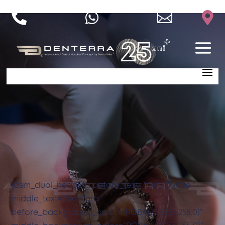




[dsm_dual_heading before_text=”Ortodonție ”
middle_text=”Dentară”
before_background_color=”RGBA(255,255,255,0)”