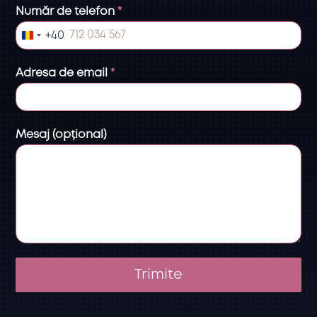
Număr de telefon
*
+40
R
o
Adresa de email
*
m
a
n
Mesaj (opțional)
i
a
+
4
0
Trimite