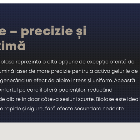
e – precizie și
ximă
iolase reprezintă o altă opțiune de excepție oferită de
 lumină laser de mare precizie pentru a activa gelurile de
, generând un efect de albire intens și uniform. Această
fortul pe care îl oferă pacienților, reducând
de albire în doar câteva sesiuni scurte. Biolase este ideal
e rapide și sigure, fără efecte secundare nedorite.