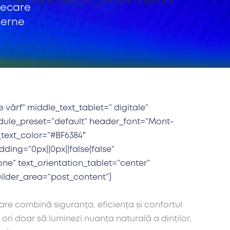
ft” text_orientation_last_edited=”on|phone”
fiecare
derne
 vârf” middle_text_tablet=” digitale”
odule_preset=”default” header_font=”Mont-
_text_color=”#BF6384″
ding=”0px||0px||false|false”
ne” text_orientation_tablet=”center”
uilder_area=”post_content”]
are combină siguranța, eficiența și confortul
ori doar să luminezi nuanța naturală a dinților,