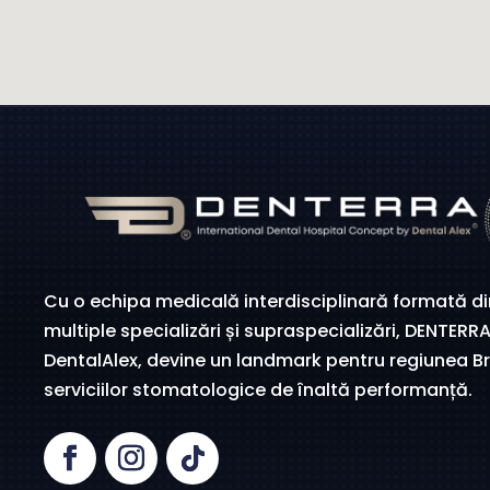
Cu o echipa medicală interdisciplinară formată d
multiple specializări și supraspecializări, DENTER
DentalAlex, devine un landmark pentru regiunea B
serviciilor stomatologice de înaltă performanță.