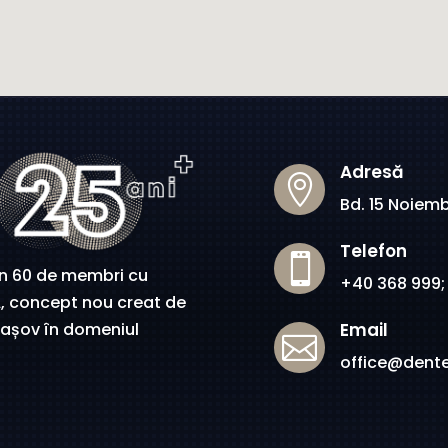
Adresă

Bd. 15 Noiemb
Telefon

in 60 de membri cu
+40 368 999;
RA, concept nou creat de
Email
rașov în domeniul

office@denter