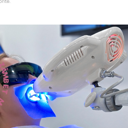
rite.
U
N
Z
Â
M
B
E
T