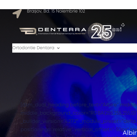

Brașov, Bd. 15 Noiembrie 102
Ortodontie Dentara
[dsm_dual_heading before_text=”Albire” middle
middle_background_color=”RGBA(255,255,255,0)”
_builder_version=”4.27.2″ _module_preset=”defa
positioning=”relative” vertical_offset=”-50px” 
Albi