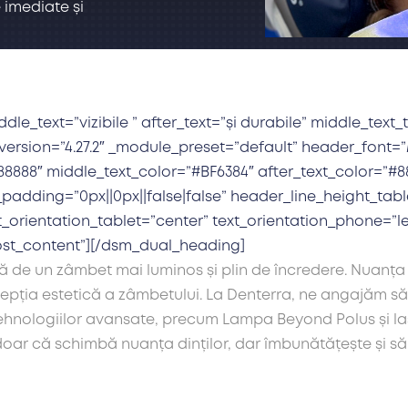
 imediate și
e_text=”vizibile ” after_text=”și durabile” middle_text_t
version=”4.27.2″ _module_preset=”default” header_font=”
8888″ middle_text_color=”#BF6384″ after_text_color=”#88
padding=”0px||0px||false|false” header_line_height_tab
_orientation_tablet=”center” text_orientation_phone=”le
ost_content”][/dsm_dual_heading]
ă de un zâmbet mai luminos și plin de încredere. Nuanța 
cepția estetică a zâmbetului. La Denterra, ne angajăm să 
tehnologiilor avansate, precum Lampa Beyond Polus și las
oar că schimbă nuanța dinților, dar îmbunătățește și să