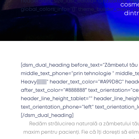
header_font_size_last_edited=”on|desktop” text
cosmet
global_colors_info=”{}” theme_builder_area=”p
dint
[dsm_dual_heading before_text=”Zâmbetul tău str
middle_text_phone=”prin tehnologie ” middle_te
Heavy||||||||” header_text_color=”#A99D8C” hea
after_text_color=”#888888″ text_orientation=”ce
header_line_height_tablet=”” header_line_heigh
text_orientation_phone=”left” text_orientation
[/dsm_dual_heading]
Redăm strălucirea naturală a zâmbetului tău 
maxim pentru pacienți. Fie că îți dorești să el