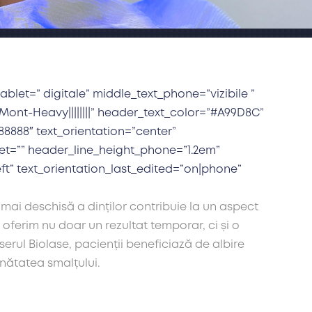
ablet=” digitale” middle_text_phone=”vizibile ”
Mont-Heavy||||||||” header_text_color=”#A99D8C”
8888″ text_orientation=”center”
let=”” header_line_height_phone=”1.2em”
ft” text_orientation_last_edited=”on|phone”
mai deschisă a dinților contribuie la un aspect
oferim nu doar un rezultat temporar, ci și o
erul Biolase, pacienții beneficiază de albire
nătatea smalțului.