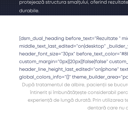
protejează structura smalțului, oferind rezultate
durabile.
[dsm_dual_heading before_text=”Rezultate ” middl
middle_text_last_edited=”on|desktop” _builder_
header_font_size=”30px” before_text_color=”#88
custom_margin=”0px||20px||false|false” custom_
header_line_height_last_edited=”on|phone” text
global_colors_info=”{}” theme_builder_area=”p
După tratamentul de albire, pacienții se bucur
întinerit și îmbunătățește considerabil per
experiență de lungă durată. Prin utilizarea 
dentară care nu d