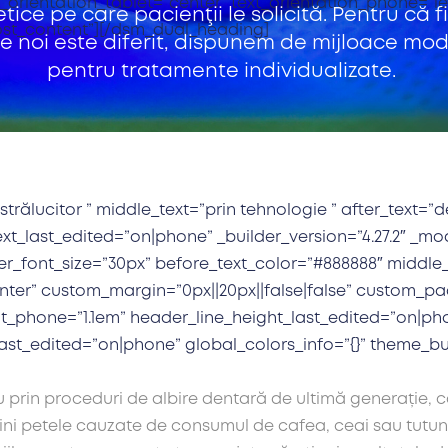
_orientation_tablet=”center” text_orientation_phone=”le
ice pe care pacienţii le solicită. Pentru că 
ost_content”][/dsm_dual_heading]
re noi este diferit, dispunem de mijloace mo
pentru tratamente individualizate.
ălucitor ” middle_text=”prin tehnologie ” after_text=”de
xt_last_edited=”on|phone” _builder_version=”4.27.2″ _m
der_font_size=”30px” before_text_color=”#888888″ middle
nter” custom_margin=”0px||20px||false|false” custom_pad
t_phone=”1.1em” header_line_height_last_edited=”on|pho
_last_edited=”on|phone” global_colors_info=”{}” theme_b
prin proceduri de albire dentară de ultimă generație, c
imini petele cauzate de consumul de cafea, ceai sau tutun 