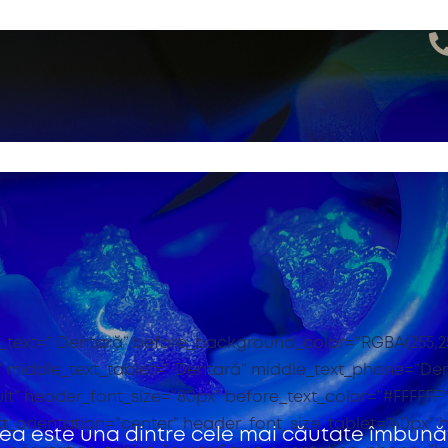
_text=” Dentară” before_background_color=”RGBA(255,25
 middle_text_tablet=” Dentară” middle_text_phone=”Den
ult” header_font_size=”80px” before_text_color=”#FFFFF
text_orientation=”center” header_font_size_tablet=”60px
rea este una dintre cele mai căutate îmbunăt