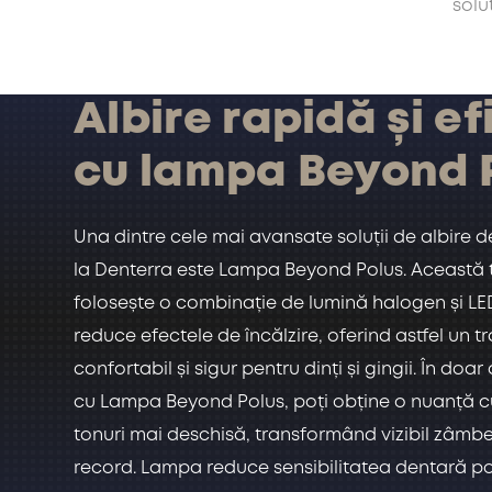
solu
Albire rapidă și ef
cu lampa Beyond P
Una dintre cele mai avansate soluții de albire d
la Denterra este Lampa Beyond Polus. Această 
folosește o combinație de lumină halogen și LED,
reduce efectele de încălzire, oferind astfel un 
confortabil și sigur pentru dinți și gingii. În doar
cu Lampa Beyond Polus, poți obține o nuanță c
tonuri mai deschisă, transformând vizibil zâmbet
record. Lampa reduce sensibilitatea dentară po