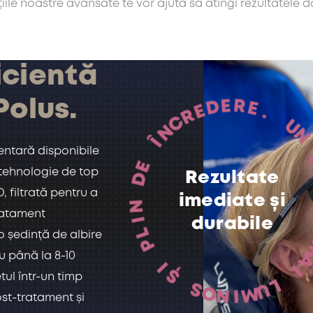
țiile noastre avansate te vor ajuta să atingi rezultatele do
icientă
olus.
D
E
E
R
R
C
E
N
.
Î
E
entară disponibile
D
tehnologie de top
Rezultate
N
 filtrată pentru a
I
imediate și
L
tratament
P
durabile
 o ședință de albire
I
Ș
u până la 8-10
M
A
S
ul într-un timp
O
I
N
L
I
M
U
st-tratament și