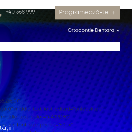

+40 368 999
Programează-te
Ortodontie Dentara
5,255,0)”
tară” middle_text_last_edited=”on|desktop”
F” middle_text_color=”#A99D8C”
” header_font_size_phone=”60px”
ăţiri